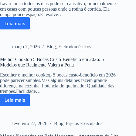
4
Lavar louça todos os dias pode ser cansativo, principalmente
modelos
em casas com poucas pessoas onde a rotina é corrida. Ela
analisados
ocupa pouco espaço.E resolve…
Leia mais
Melhor
lava
louças
8
março 7, 2026
Blog
,
Eletrodomésticos
serviços:
qual
Melhor Cooktop 5 Bocas Custo-Benefício em 2026: 5
escolher
Modelos que Realmente Valem a Pena
para
família
Escolher o melhor cooktop 5 bocas custo-benefício em 2026
pequena
pode parecer simples.Mas alguns detalhes fazem grande
diferença na cozinha. Potência do queimador.Qualidade das
trempes.Facilidade…
Leia mais
Melhor
Cooktop
5
Bocas
fevereiro 27, 2026
Blog
,
Prjetos Executados
Custo-
Benefício