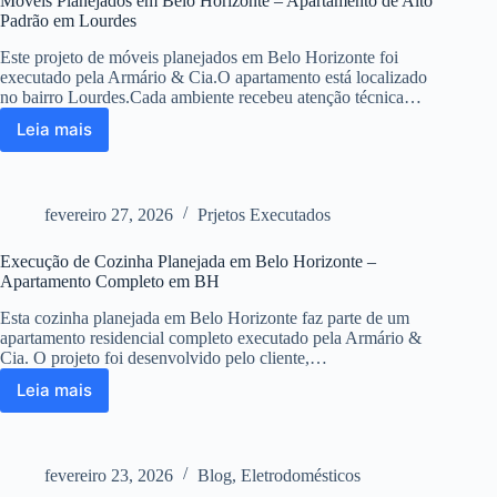
Móveis Planejados em Belo Horizonte – Apartamento de Alto
em
Padrão em Lourdes
2026:
5
Este projeto de móveis planejados em Belo Horizonte foi
Modelos
executado pela Armário & Cia.O apartamento está localizado
que
no bairro Lourdes.Cada ambiente recebeu atenção técnica…
Realmente
Leia mais
Valem
Móveis
a
Planejados
Pena
em
Belo
fevereiro 27, 2026
Prjetos Executados
Horizonte
–
Execução de Cozinha Planejada em Belo Horizonte –
Apartamento
Apartamento Completo em BH
de
Alto
Esta cozinha planejada em Belo Horizonte faz parte de um
Padrão
apartamento residencial completo executado pela Armário &
em
Cia. O projeto foi desenvolvido pelo cliente,…
Lourdes
Leia mais
Execução
de
Cozinha
Planejada
fevereiro 23, 2026
Blog
,
Eletrodomésticos
em