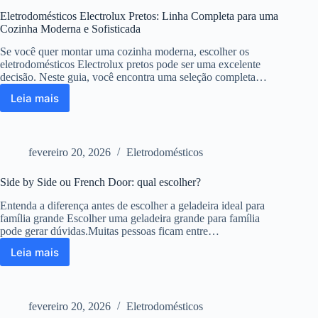
Belo
Eletrodomésticos Electrolux Pretos: Linha Completa para uma
Horizonte
Cozinha Moderna e Sofisticada
–
Apartamento
Se você quer montar uma cozinha moderna, escolher os
Completo
eletrodomésticos Electrolux pretos pode ser uma excelente
em
decisão. Neste guia, você encontra uma seleção completa…
BH
Leia mais
Eletrodomésticos
Electrolux
Pretos:
Linha
fevereiro 20, 2026
Eletrodomésticos
Completa
para
Side by Side ou French Door: qual escolher?
uma
Cozinha
Entenda a diferença antes de escolher a geladeira ideal para
Moderna
família grande Escolher uma geladeira grande para família
e
pode gerar dúvidas.Muitas pessoas ficam entre…
Sofisticada
Leia mais
Side
by
Side
ou
fevereiro 20, 2026
Eletrodomésticos
French