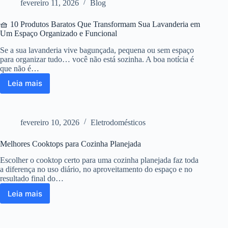
fevereiro 11, 2026
Blog
Deixam
Sua
🧺 10 Produtos Baratos Que Transformam Sua Lavanderia em
Cozinha
Um Espaço Organizado e Funcional
com
Cara
Se a sua lavanderia vive bagunçada, pequena ou sem espaço
de
para organizar tudo… você não está sozinha. A boa notícia é
Planejada
que não é…
Leia mais
🧺
10
Produtos
Baratos
fevereiro 10, 2026
Eletrodomésticos
Que
Transformam
Melhores Cooktops para Cozinha Planejada
Sua
Lavanderia
Escolher o cooktop certo para uma cozinha planejada faz toda
em
a diferença no uso diário, no aproveitamento do espaço e no
Um
resultado final do…
Espaço
Leia mais
Organizado
Melhores
e
Cooktops
Funcional
para
Cozinha