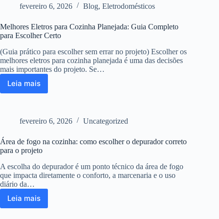
no
fevereiro 6, 2026
Blog
,
Eletrodomésticos
preço
de
Melhores Eletros para Cozinha Planejada: Guia Completo
um
para Escolher Certo
móvel
sob
(Guia prático para escolher sem errar no projeto) Escolher os
medida?
melhores eletros para cozinha planejada é uma das decisões
mais importantes do projeto. Se…
Leia mais
Melhores
Eletros
para
Cozinha
fevereiro 6, 2026
Uncategorized
Planejada:
Guia
Área de fogo na cozinha: como escolher o depurador correto
Completo
para o projeto
para
Escolher
A escolha do depurador é um ponto técnico da área de fogo
Certo
que impacta diretamente o conforto, a marcenaria e o uso
diário da…
Leia mais
Área
de