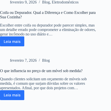
fevereiro 9, 2026
Blog
,
Eletrodomésticos
Planejada
Coifa ou Depurador. Qual a Diferença e Como Escolher para
Sua Cozinha?
Escolher entre coifa ou depurador pode parecer simples, mas
um detalhe errado pode comprometer a eliminação de odores,
gerar incômodo no uso diário e…
Leia mais
Coifa
ou
Depurador.
Qual
fevereiro 7, 2026
Blog
a
Diferença
O que influencia no preço de um móvel sob medida?
e
Como
Quando clientes solicitam um orçamento de móveis sob
Escolher
medida, é comum que surjam dúvidas sobre os valores
para
apresentados. Afinal, por que dois projetos com…
Sua
Leia mais
Cozinha?
O
que
influencia