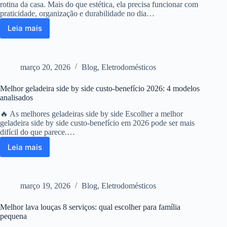
rotina da casa. Mais do que estética, ela precisa funcionar com
praticidade, organização e durabilidade no dia…
Leia mais
Cozinha
planejada
em
Monlevade:
março 20, 2026
Blog
,
Eletrodomésticos
execução
impecável
Melhor geladeira side by side custo-benefício 2026: 4 modelos
em
analisados
MDF
Tartufo
🔥 As melhores geladeiras side by side Escolher a melhor
e
geladeira side by side custo-benefício em 2026 pode ser mais
Aurora
difícil do que parece.…
Leia mais
Melhor
geladeira
side
by
março 19, 2026
Blog
,
Eletrodomésticos
side
custo-
Melhor lava louças 8 serviços: qual escolher para família
benefício
pequena
2026: