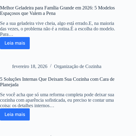
Door:
Melhor Geladeira para Família Grande em 2026: 5 Modelos
qual
Espaçosos que Valem a Pena
escolher?
Se a sua geladeira vive cheia, algo está errado.E, na maioria
das vezes, o problema não é a rotina.É a escolha do modelo.
Para…
Leia mais
Melhor
Geladeira
para
Família
fevereiro 18, 2026
Organização de Cozinha
Grande
em
5 Soluções Internas Que Deixam Sua Cozinha com Cara de
2026:
Planejada
5
Modelos
Se você acha que só uma reforma completa pode deixar sua
Espaçosos
cozinha com aparência sofisticada, eu preciso te contar uma
que
coisa: os detalhes internos…
Valem
Leia mais
a
5
Pena
Soluções
Internas
Que