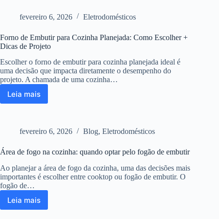
fogo
na
fevereiro 6, 2026
Eletrodomésticos
cozinha:
como
Forno de Embutir para Cozinha Planejada: Como Escolher +
escolher
Dicas de Projeto
o
depurador
Escolher o forno de embutir para cozinha planejada ideal é
correto
uma decisão que impacta diretamente o desempenho do
para
projeto. A chamada de uma cozinha…
o
Leia mais
projeto
Forno
de
Embutir
para
fevereiro 6, 2026
Blog
,
Eletrodomésticos
Cozinha
Planejada:
Área de fogo na cozinha: quando optar pelo fogão de embutir
Como
Escolher
Ao planejar a área de fogo da cozinha, uma das decisões mais
+
importantes é escolher entre cooktop ou fogão de embutir. O
Dicas
fogão de…
de
Leia mais
Projeto
Área
de