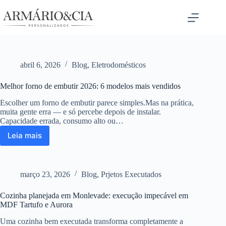
Pular
para
o
conteúdo
abril 6, 2026
Blog
,
Eletrodomésticos
Melhor forno de embutir 2026: 6 modelos mais vendidos
Escolher um forno de embutir parece simples.Mas na prática,
muita gente erra — e só percebe depois de instalar.
Capacidade errada, consumo alto ou…
Leia mais
Melhor
forno
de
embutir
março 23, 2026
Blog
,
Prjetos Executados
2026:
6
Cozinha planejada em Monlevade: execução impecável em
modelos
MDF Tartufo e Aurora
mais
vendidos
Uma cozinha bem executada transforma completamente a