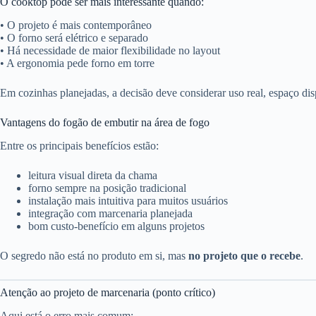
O cooktop pode ser mais interessante quando:
• O projeto é mais contemporâneo
• O forno será elétrico e separado
• Há necessidade de maior flexibilidade no layout
• A ergonomia pede forno em torre
Em cozinhas planejadas, a decisão deve considerar uso real, espaço di
Vantagens do fogão de embutir na área de fogo
Entre os principais benefícios estão:
leitura visual direta da chama
forno sempre na posição tradicional
instalação mais intuitiva para muitos usuários
integração com marcenaria planejada
bom custo-benefício em alguns projetos
O segredo não está no produto em si, mas
no projeto que o recebe
.
Atenção ao projeto de marcenaria (ponto crítico)
Aqui está o erro mais comum: