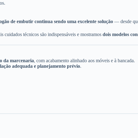
os.
fogão de embutir continua sendo uma excelente solução
— desde que
ais cuidados técnicos são indispensáveis e mostramos
dois modelos co
ho da marcenaria
, com acabamento alinhado aos móveis e à bancada.
ilação adequada e planejamento prévio
.