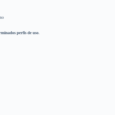
rno
rminados perfis de uso
.