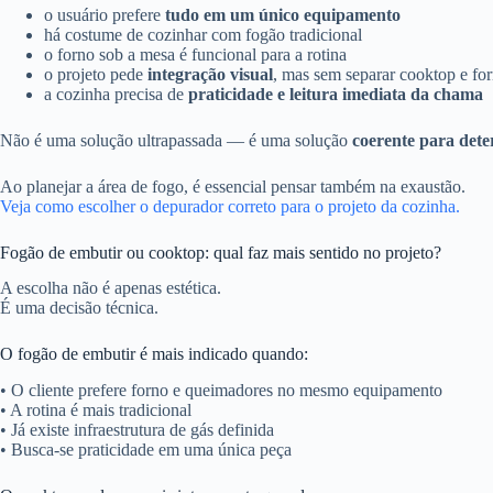
o usuário prefere
tudo em um único equipamento
há costume de cozinhar com fogão tradicional
o forno sob a mesa é funcional para a rotina
o projeto pede
integração visual
, mas sem separar cooktop e fo
a cozinha precisa de
praticidade e leitura imediata da chama
Não é uma solução ultrapassada — é uma solução
coerente para dete
Ao planejar a área de fogo, é essencial pensar também na exaustão.
Veja como escolher o depurador correto para o projeto da cozinha.
Fogão de embutir ou cooktop: qual faz mais sentido no projeto?
A escolha não é apenas estética.
É uma decisão técnica.
O fogão de embutir é mais indicado quando:
• O cliente prefere forno e queimadores no mesmo equipamento
• A rotina é mais tradicional
• Já existe infraestrutura de gás definida
• Busca-se praticidade em uma única peça