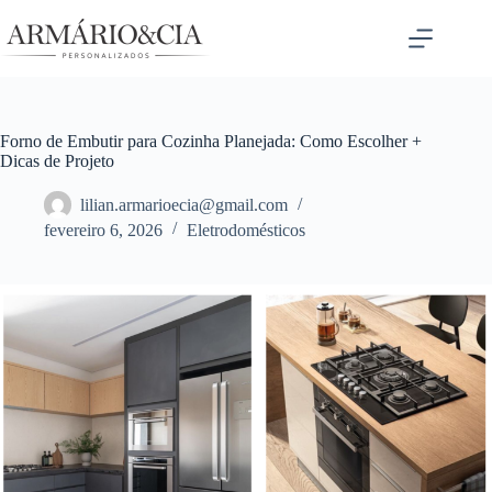
Pular
para
o
conteúdo
Forno de Embutir para Cozinha Planejada: Como Escolher +
Dicas de Projeto
lilian.armarioecia@gmail.com
fevereiro 6, 2026
Eletrodomésticos